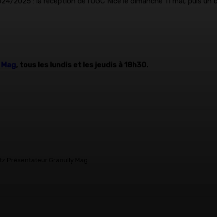
024/2025 : la réception de l’OGC Nice le dimanche 11 mai, puis u
y Mag
, tous les lundis et les jeudis à 18h30.
tz Présentateur Graoully Mag