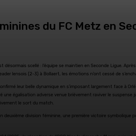
féminines du FC Metz en Se
st désormais scellé : l’équipe se maintien en Seconde Ligue. Apr
eader lensois (2-3) à Bollaert, les émotions n’ont cessé de s’ench
onfirmé leur belle dynamique en s’imposant largement face à Orlé
gré une égalisation adverse venue brièvement raviver le suspense 
tivement le sort du match.
 en deuxième division féminine, une première victoire symbolique