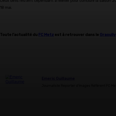
Deux défis restent cependant à relever pour conclure la saison 2
18 mai.
Toute l’actualité du
FC Metz
est à retrouver dans le
Graoull
Emeric Guillaume
Journaliste Reporter d'Images Référent FC Me