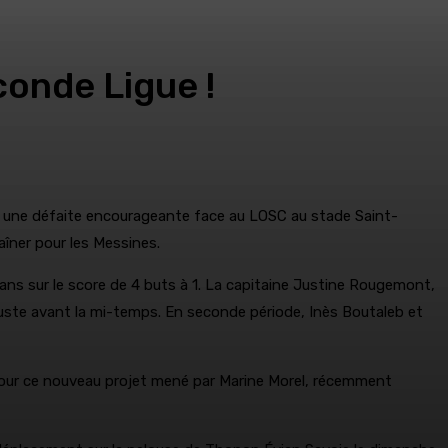
conde Ligue !
ès une défaite encourageante face au LOSC au stade Saint-
aîner pour les Messines.
ans sur le score de 4 buts à 1. La capitaine Justine Rougemont,
juste avant la mi-temps. En seconde période, Inès Boutaleb et
 pour ce nouveau projet mené par Marine Morel, récemment