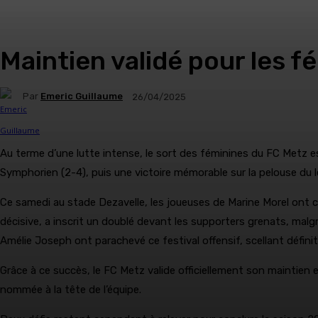
Maintien validé pour les 
Par
Emeric Guillaume
26/04/2025
Au terme d’une lutte intense, le sort des féminines du FC Metz e
Symphorien (2-4), puis une victoire mémorable sur la pelouse du l
Ce samedi au stade Dezavelle, les joueuses de Marine Morel ont c
décisive, a inscrit un doublé devant les supporters grenats, mal
Amélie Joseph ont parachevé ce festival offensif, scellant défini
Grâce à ce succès, le FC Metz valide officiellement son maintien
nommée à la tête de l’équipe.