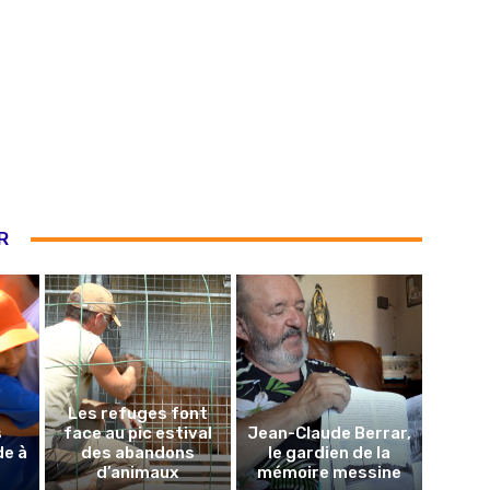
R
Les refuges font
s
face au pic estival
Jean-Claude Berrar,
de à
des abandons
le gardien de la
d’animaux
mémoire messine