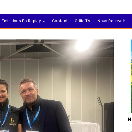
 Émissions En Replay
Contact
Grille TV
Nous Recevoir
N