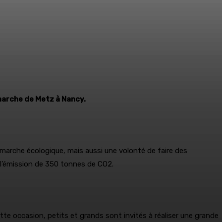
 marche de Metz à Nancy.
émarche écologique, mais aussi une volonté de faire des
 l’émission de 350 tonnes de CO2.
tte occasion, petits et grands sont invités à réaliser une grande