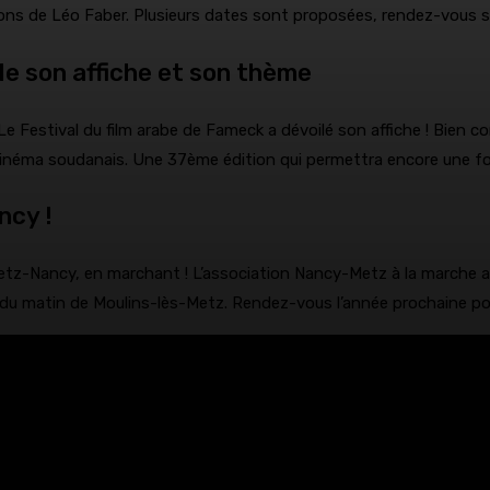
ons de Léo Faber. Plusieurs dates sont proposées, rendez-vous sur 
le son affiche et son thème
Le Festival du film arabe de Fameck a dévoilé son affiche ! Bien c
 cinéma soudanais. Une 37ème édition qui permettra encore une fois
ncy !
ir Metz-Nancy, en marchant ! L’association Nancy-Metz à la marche
h du matin de Moulins-lès-Metz. Rendez-vous l’année prochaine pou