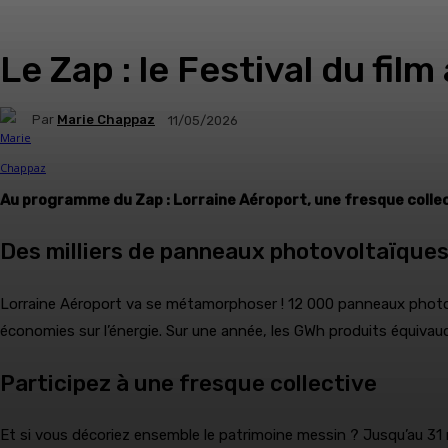
Le Zap : le Festival du fil
Par
Marie Chappaz
11/05/2026
Au programme du Zap : Lorraine Aéroport, une fresque collec
Des milliers de panneaux photovoltaïques 
Lorraine Aéroport va se métamorphoser ! 12 000 panneaux photovol
économies sur l’énergie. Sur une année, les GWh produits équiva
Participez à une fresque collective
Et si vous décoriez ensemble le patrimoine messin ? Jusqu’au 31 m