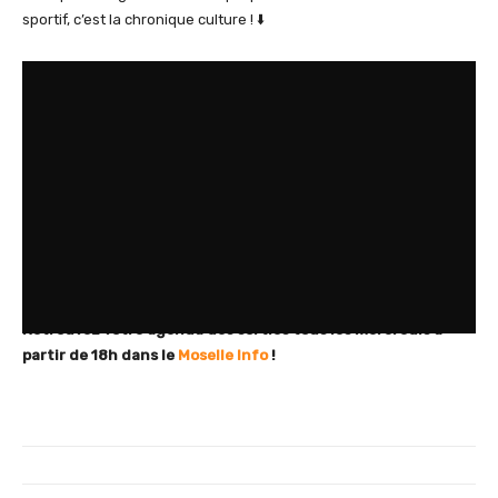
sportif, c’est la chronique culture ! ⬇️
Retrouvez votre agenda des sorties tous les mercredis à
partir de 18h dans le
Moselle Info
!