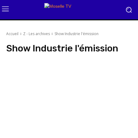
Accueil
Z - Les archives
Show Industrie l'émission
Show Industrie l'émission
Face à la Presse
Pixel Perfect
Face à Face
I comme Immo
100% J